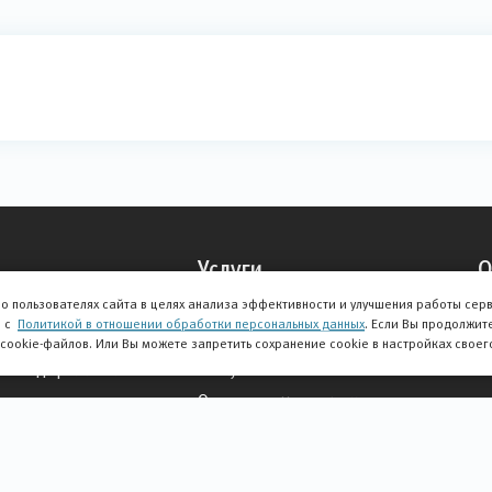
Услуги
О
о пользователях сайта в целях анализа эффективности и улучшения работы сер
Тест-драйв
О
и с
Политикой в отношении обработки персональных данных
. Если Вы продолжит
Корпоративным клиентам
О
 cookie-файлов. Или Вы можете запретить сохранение cookie в настройках своег
и внедорожники
Выкуп авто
О
Оплата по номеру счета
О
егом
Финансовые услуги
И