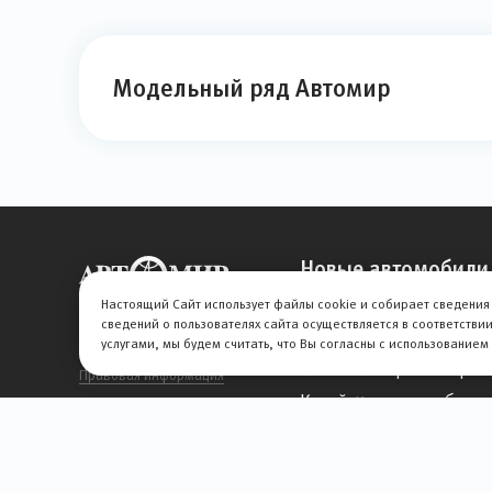
Модельный ряд Автомир
Новые автомобили
Настоящий Сайт использует файлы cookie и собирает сведения 
Авто под такси
сведений о пользователях сайта осуществляется в соответстви
Автомобили до 2 млн.
услугами, мы будем считать, что Вы согласны с использованием
© 2026 АВТОМИР
Китайские кроссоверы 
Правовая информация
Китайские автомобили
Автомобили с проб