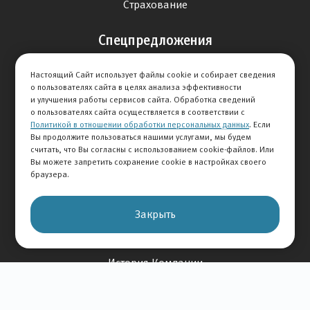
Страхование
Спецпредложения
Продажа авто
Настоящий Сайт использует файлы cookie и собирает сведения
Сервис
о пользователях сайта в целях анализа эффективности
и улучшения работы сервисов сайта. Обработка сведений
Дисконтная программа
о пользователях сайта осуществляется в соответствии с
Политикой в отношении обработки персональных данных
. Если
Отзывы
Вы продолжите пользоваться нашими услугами, мы будем
считать, что Вы согласны с использованием cookie-файлов. Или
Вы можете запретить сохранение cookie в настройках своего
Оставить отзыв
браузера.
Отзывы на авто
Отзывы о компании
Закрыть
О Компании
История Компании
Вакансии
Новости