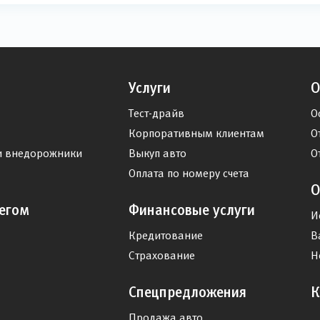
Услуги
О
Тест-драйв
О
Корпоративным клиентам
О
и внедорожники
Выкуп авто
О
Оплата по номеру счета
О
егом
Финансовые услуги
И
Кредитование
В
Страхование
Н
Спецпредложения
К
Продажа авто