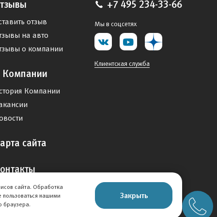
тзывы
+7 495 234-33-66
ставить отзыв
Мы в соцсетях
тзывы на авто
тзывы о компании
Клиентская служба
 Компании
стория Компании
акансии
овости
арта сайта
онтакты
висов сайта. Обработка
Закрыть
е пользоваться нашими
о браузера.