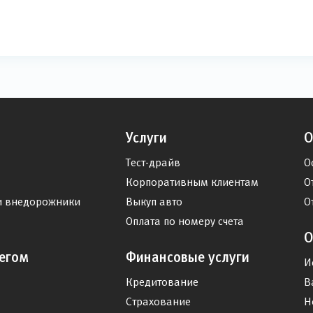
Услуги
О
Тест-драйв
О
Корпоративным клиентам
О
и внедорожники
Выкуп авто
О
Оплата по номеру счета
О
егом
Финансовые услуги
И
Кредитование
В
Страхование
Н