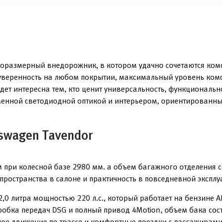
оразмерный внедорожник, в котором удачно сочетаются комф
 уверенность на любом покрытии, максимальный уровень ком
будет интересна тем, кто ценит универсальность, функциональ
менной светодиодной оптикой и интерьером, ориентированны
swagen Tavendor
при колесной базе 2980 мм. а объем багажного отделения с
пространства в салоне и практичность в повседневной эксплу
0 литра мощностью 220 л.с., который работает на бензине А
обка передач DSG и полный привод 4Motion, объем бака сост
ое движение по трассе и комфортные поездки с пассажирами