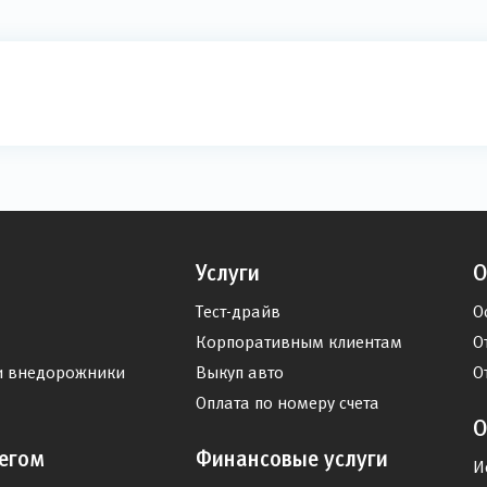
Услуги
О
Тест-драйв
О
Корпоративным клиентам
О
и внедорожники
Выкуп авто
О
Оплата по номеру счета
О
егом
Финансовые услуги
И