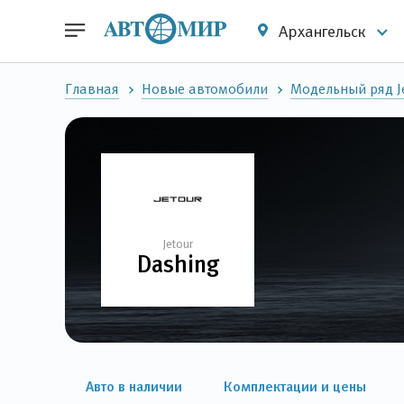
Архангельск
Главная
Новые автомобили
Модельный ряд J
Jetour
Dashing
Авто в наличии
Комплектации и цены