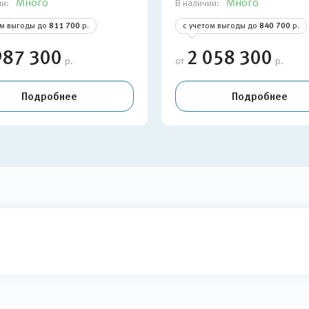
Много
Много
ии:
В наличии:
ом выгоды до
811 700
р.
с учетом выгоды до
840 700
р.
987 300
2 058 300
р.
от
р.
Подробнее
Подробнее