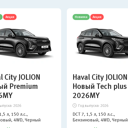
а
Акция
Новинка
Акция
l City JOLION
Haval City JOLION
ый Premium
Новый Tech plus
6MY
2026MY
ыпуска:
2026
Год выпуска:
2026
1,5 л, 150 л.с.,
DCT 7, 1,5 л, 150 л.с.,
овый, 4WD, Черный
Бензиновый, 4WD, Черный