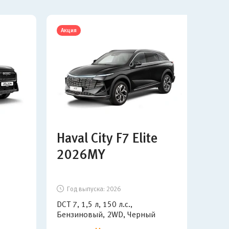
Акция
Нов
Haval City F7 Elite
Om
2026MY
Год выпуска:
2026
Г
DCT 7, 1,5 л, 150 л.с.,
DCT 
Бензиновый, 2WD, Черный
Бен