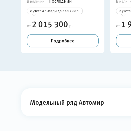
Последний
В наличии:
В налич
с учетом выгоды до
863 700
р.
с учет
2 015 300
1 
от
р.
от
Подробнее
Модельный ряд Автомир