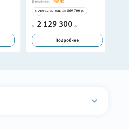
Мало
В наличии:
В нал
с учетом выгоды до
869 700
р.
с у
2 129 300
2
от
р.
от
Подробнее