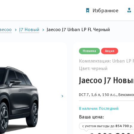
Избранное
aecoo
J7 Новый
Jaecoo J7 Urban LP FL Черный
Новинка
Акция
Комплектация: Urban LP 
Цвет: черный
Jaecoo J7 Новы
DCT 7, 1,6 л, 150 л.с., Бензин
В наличии:
Последний
Ваша цена:
с учетом выгоды до
854 700
р.